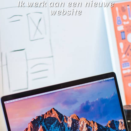
I
k
w
e
r
k
a
a
n
e
e
n
n
i
e
u
w
e
w
e
b
s
i
t
e